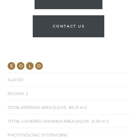
CONTACT US
S
O
L
D
FLAT 101
ROOMS: 2
TOTAL INTERIOR AREA (SQ.M) : 80,13 m 2
TOTAL COVERED VERANDA AREA (SQ.M) : 21,30 m 2
PHOTOVOLTAIC SYSTEM 2KW