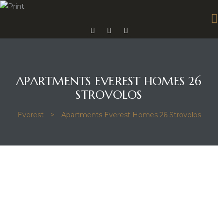
APARTMENTS EVEREST HOMES 26
mes 14
STROVOLOS
Everest
>
Apartments Everest Homes 26 Strovolos
mes 15
omes 26