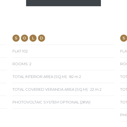
S
O
L
D
S
FLAT 102
FLA
ROOMS: 2
RO
TOTAL INTERIOR AREA (SQ.M) : 82 m 2
TOT
TOTAL COVERED VERANDA AREA (SQ.M) : 22 m 2
TOT
PHOTOVOLTAIC SYSTEM OPTIONAL (2ΚW)
TOT
PH