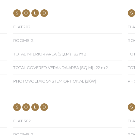
S
O
L
D
S
FLAT 202
FLA
ROOMS: 2
RO
TOTAL INTERIOR AREA (SQ.M) : 82 m 2
TOT
TOTAL COVERED VERANDA AREA (SQ.M) : 22 m 2
TOT
PHOTOVOLTAIC SYSTEM OPTIONAL (2ΚW)
PH
S
O
L
D
S
FLAT 302
FLA
ROOMS: 2
ROO