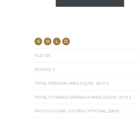
S
O
L
D
FLAT 101
ROOMS: 2
TOTAL INTERIOR AREA (SQ.M) : 82 m 2
TOTAL COVERED VERANDA AREA (SQ.M) : 22 m 2
PHOTOVOLTAIC SYSTEM OPTIONAL (2ΚW)