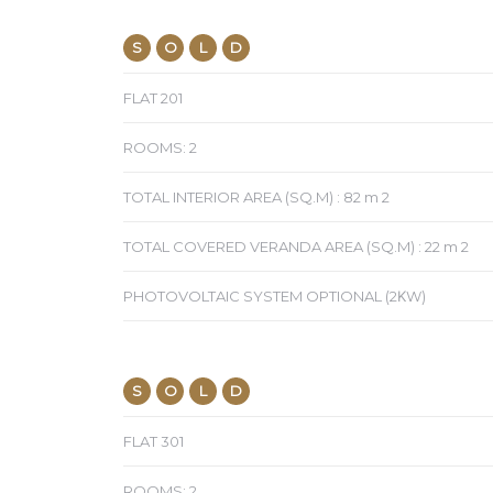
S
O
L
D
FLAT 201
ROOMS: 2
TOTAL INTERIOR AREA (SQ.M) : 82 m 2
TOTAL COVERED VERANDA AREA (SQ.M) : 22 m 2
PHOTOVOLTAIC SYSTEM OPTIONAL (2ΚW)
S
O
L
D
FLAT 301
ROOMS: 2