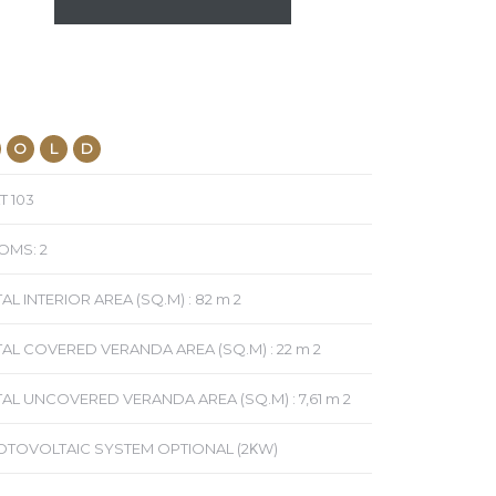
O
L
D
T 103
OMS: 2
AL INTERIOR AREA (SQ.M) : 82 m 2
AL COVERED VERANDA AREA (SQ.M) : 22 m 2
AL UNCOVERED VERANDA AREA (SQ.M) : 7,61 m 2
OTOVOLTAIC SYSTEM OPTIONAL (2ΚW)