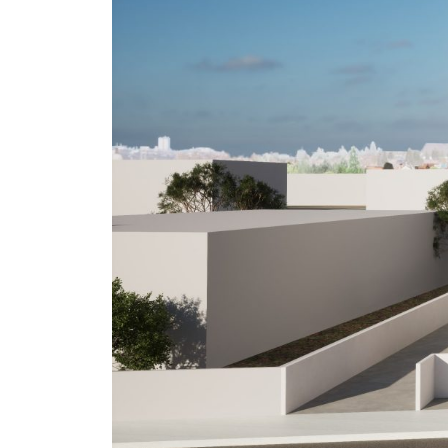
olos
icosia
tamia
olos