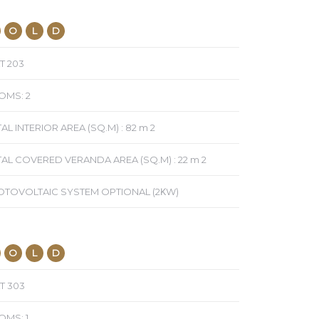
O
L
D
T 203
OMS: 2
AL INTERIOR AREA (SQ.M) : 82 m 2
AL COVERED VERANDA AREA (SQ.M) : 22 m 2
OTOVOLTAIC SYSTEM OPTIONAL (2ΚW)
O
L
D
T 303
MS: 1