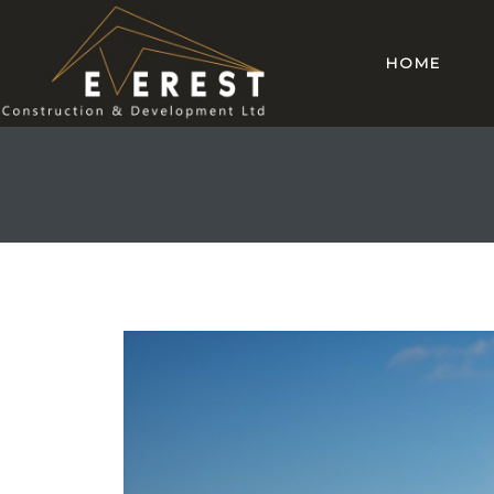
HOME
mes 14
mes 15
omes 26