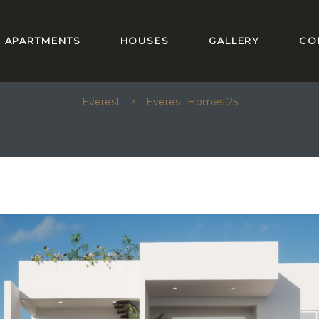
APARTMENTS
HOUSES
GALLERY
CO
EVEREST HOMES 25
Everest
>
Everest Homes 25