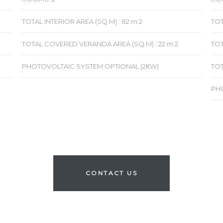
TOTAL INTERIOR AREA (SQ.M) : 82 m 2
TOT
TOTAL COVERED VERANDA AREA (SQ.M) : 22 m 2
TOT
PHOTOVOLTAIC SYSTEM OPTIONAL (2ΚW)
TOT
PH
CONTACT US